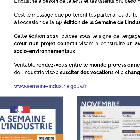
L’industrie a besoin de talents et les talents ont besoin 
C’est le message que porteront les partenaires du terr
à l’occasion de la
14ᵉ édition de la Semaine de l’Indus
Cette édition 2025, placée sous le signe de l’engag
cœur d’un projet collectif
visant à construire
un a
socio-environnementaux
.
Véritable
rendez-vous entre le monde professionnel 
de l’Industrie vise à
susciter des vocations
et à
change
www.semaine-industrie.gouv.fr