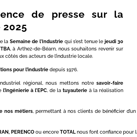
rence de presse sur la
e 2025
de la
Semaine de l’Industrie
qui s’est tenue le
jeudi 30
ITBA
, à Arthez-de-Béarn, nous souhaitons revenir sur
côtés des acteurs de l’industrie locale.
tions pour l’industrie
depuis 1976.
industriel régional, nous mettons notre
savoir-faire
de
l’ingénierie à l’EPC
, de la
tuyauterie
à la réalisation
e nos métiers
, permettant à nos clients de bénéficier d’u
RAN, PERENCO
ou encore
TOTAL
nous font confiance pour la 